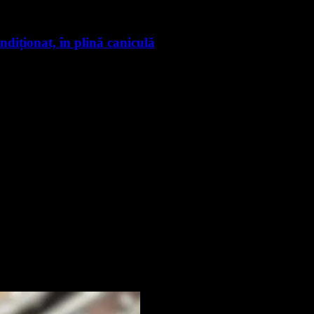
ndiționat, în plină caniculă
nte știri
rmare și vei primi notificări prin email când vor fi publicate articol