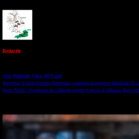
Redactie
Administrator
Visit Website
View All Posts
Post
Previous:
Expert Forum: Petroșani, campion la proiecte finalizate în
navigation
Next:
MAE: Avertizare de călătorie pentru Grecia și Albania. Risc ridi
Related Stories