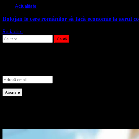
Actualitate
Bolojan le cere românilor să facă economie la aerul co
Redactie
3 august 2026
Caută
după:
Abonează-te prin email la cele mai importa
Introdu adresa de email pentru a te abona la portalul nostru de info
Adresă
email
Abonare
Alătură-te celorlalți 4 abonați.
Poate ai ratat