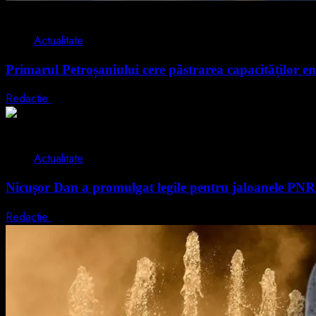
2 min read
Actualitate
Primarul Petroșaniului cere păstrarea capacităților en
Redactie
5 august 2026
2 min read
Actualitate
Nicușor Dan a promulgat legile pentru jaloanele PN
Redactie
4 august 2026