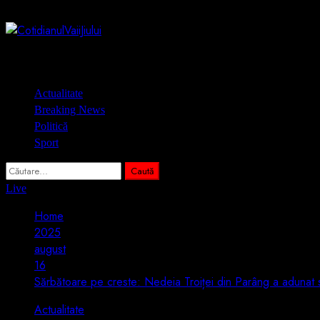
Skip
7 august 2026
to
content
Primary
Actualitate
Menu
Breaking News
Politică
Sport
Caută
după:
Live
Home
2025
august
16
Sărbătoare pe creste: Nedeia Troiței din Parâng a adunat
Actualitate