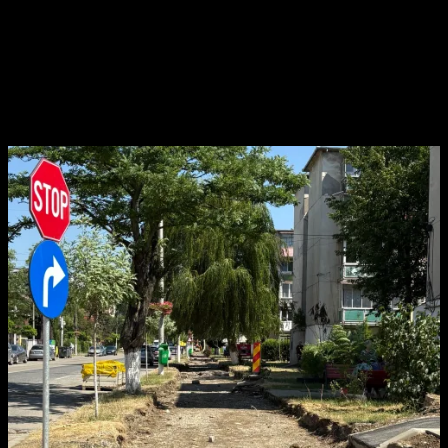
Finalizarea lucrărilor va aduce beneficii semnificative locuitorilor
din Petroșani, oferind o alternativă ecologică și sănătoasă
pentru deplasare, contribuind totodată la descongestionarea
traficului urban.