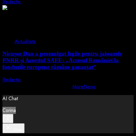
Redactie
5 august 2026
2 min read
Actualitate
Nicușor Dan a promulgat legile pentru jaloanele
PNRR și Acordul SAFE: „Accesul României la
fondurile europene rămâne garantat”
Redactie
4 august 2026
Copyright © All rights reserved.
|
MoreNews
by AF themes.
AI Chat
Corina
Close