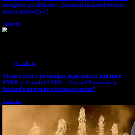
energetice pe cărbune: „Interesul național trebuie
pus pe primul loc”
Redactie
5 august 2026
2 min read
Actualitate
Nicușor Dan a promulgat legile pentru jaloanele
PNRR și Acordul SAFE: „Accesul României la
fondurile europene rămâne garantat”
Redactie
4 august 2026