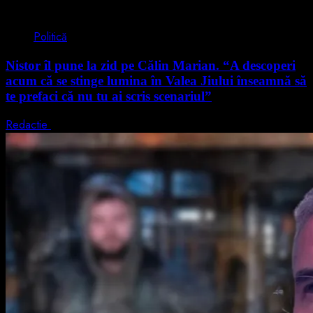
4 min read
Politică
Nistor îl pune la zid pe Călin Marian. “A descoperi
acum că se stinge lumina în Valea Jiului înseamnă să
te prefaci că nu tu ai scris scenariul”
Redactie
5 august 2026