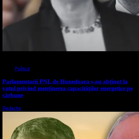
2 min read
Politică
Parlamentarii PNL de Hunedoara s-au abținut la
votul privind menținerea capacităților energetice pe
cărbune
Redactie
5 august 2026