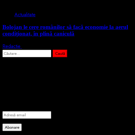
2 min read
Actualitate
Bolojan le cere românilor să facă economie la aerul
condiționat, în plină caniculă
Redactie
3 august 2026
Caută
după:
Abonează-te prin email la cele mai
importante știri
Introdu adresa de email pentru a te abona la portalul nostru de
informare și vei primi notificări prin email când vor fi publicate
articole noi.
Adresă
email
Abonare