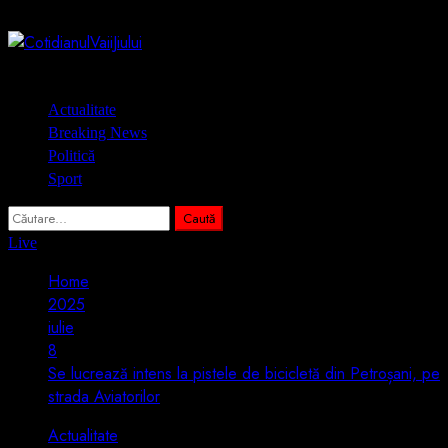
Skip
6 august 2026
to
content
Primary
Actualitate
Menu
Breaking News
Politică
Sport
Caută
după:
Live
Home
2025
iulie
8
Se lucrează intens la pistele de bicicletă din Petroșani, pe
strada Aviatorilor
Actualitate