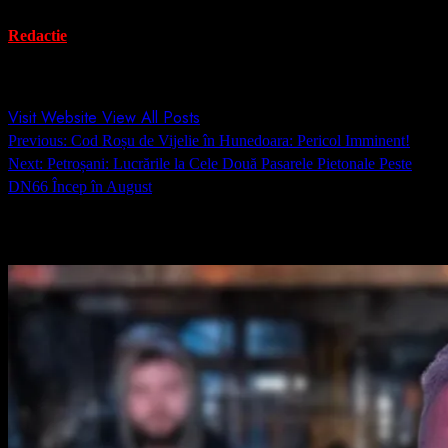
Redactie
Administrator
Visit Website
View All Posts
Post
Previous:
Cod Roșu de Vijelie în Hunedoara: Pericol Imminent!
navigation
Next:
Petroșani: Lucrările la Cele Două Pasarele Pietonale Peste
DN66 Încep în August
Related Stories