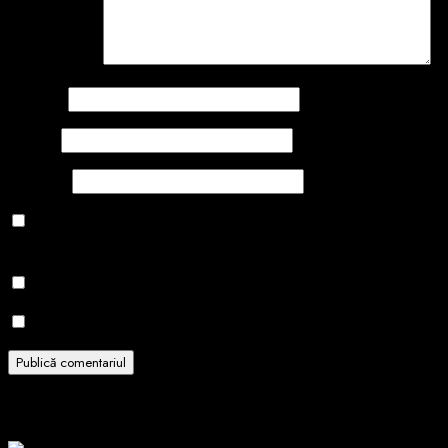
Comentariu
*
Nume
*
Email
*
Site web
Salvează-mi numele, emailul și site-ul web în acest navigator
pentru data viitoare când o să comentez.
Notifică-mă prin email când sunt publicate alte comentarii.
Notifică-mă prin email când sunt publicate articole noi.
Related Stories