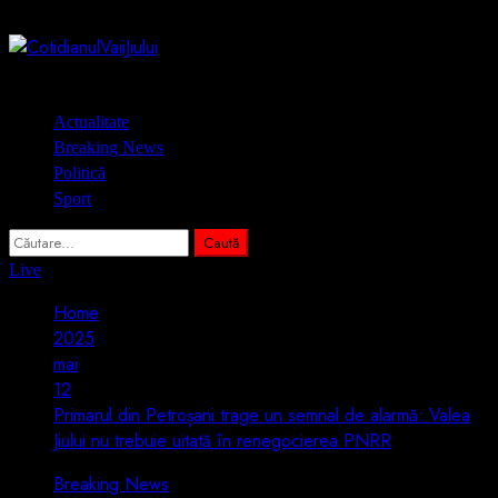
Skip
8 august 2026
to
content
Primary
Actualitate
Menu
Breaking News
Politică
Sport
Caută
după:
Live
Home
2025
mai
12
Primarul din Petroșani trage un semnal de alarmă: Valea
Jiului nu trebuie uitată în renegocierea PNRR
Breaking News