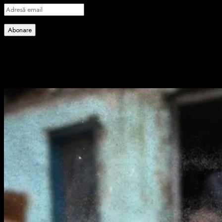
Adresă
email
Abonare
Alătură-te celorlalți 4 abonați.
Poate ai ratat