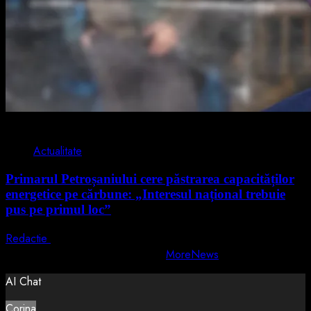
2 min read
Actualitate
Primarul Petroșaniului cere păstrarea capacităților
energetice pe cărbune: „Interesul național trebuie
pus pe primul loc”
Redactie
5 august 2026
Copyright © All rights reserved.
|
MoreNews
by AF themes.
AI Chat
Corina