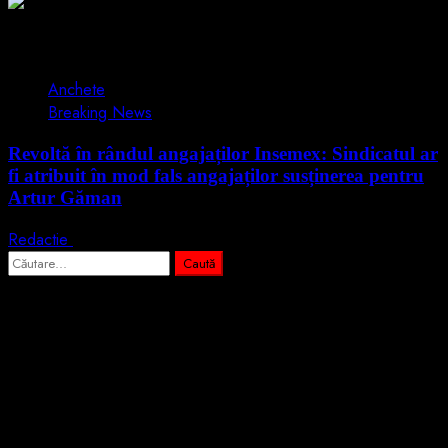
2 min read
Anchete
Breaking News
Revoltă în rândul angajaților Insemex: Sindicatul ar
fi atribuit în mod fals angajaților susținerea pentru
Artur Găman
Redactie
15 iunie 2026
Caută
după:
Abonează-te prin email la cele mai
importante știri
Introdu adresa de email pentru a te abona la portalul nostru de
informare și vei primi notificări prin email când vor fi publicate
articole noi.