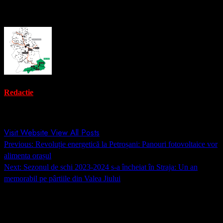
About the Author
Redactie
Administrator
Visit Website
View All Posts
Post
Previous:
Revoluție energetică la Petroșani: Panouri fotovoltaice vor
navigation
alimenta orașul
Next:
Sezonul de schi 2023-2024 s-a încheiat în Straja: Un an
memorabil pe pârtiile din Valea Jiului
Lasă un răspuns
Adresa ta de email nu va fi publicată.
Câmpurile obligatorii sunt