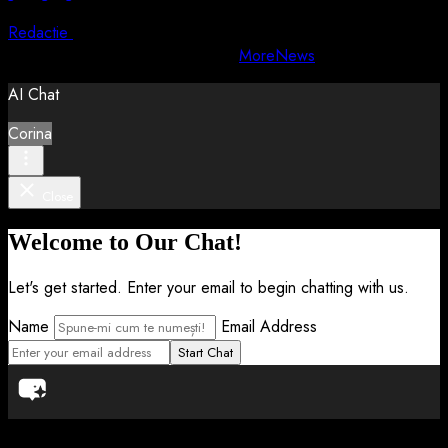
Redactie
5 august 2026
Copyright © All rights reserved.
|
MoreNews
by AF themes.
AI Chat
Corina
Close
Welcome to Our Chat!
Let's get started. Enter your email to begin chatting with us.
Name
Email Address
Start Chat