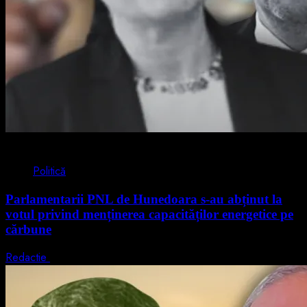
2 min read
Politică
Parlamentarii PNL de Hunedoara s-au abținut la
votul privind menținerea capacităților energetice pe
cărbune
Redactie
5 august 2026