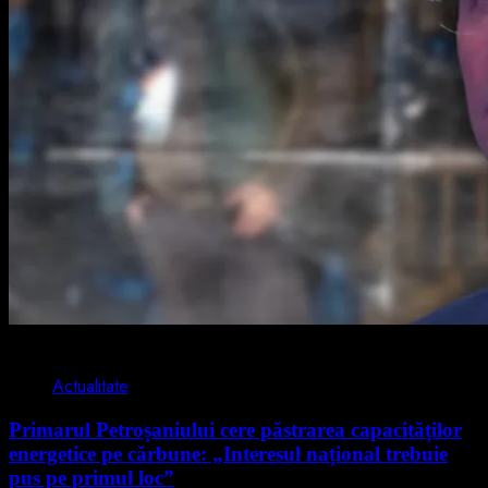
2 min read
Actualitate
Primarul Petroșaniului cere păstrarea capacităților
energetice pe cărbune: „Interesul național trebuie
pus pe primul loc”