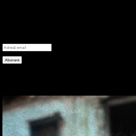
importante știri
Introdu adresa de email pentru a te abona la portalul nostru de
informare și vei primi notificări prin email când vor fi publicate
articole noi.
Adresă
email
Abonare
Alătură-te celorlalți 4 abonați.
Poate ai ratat