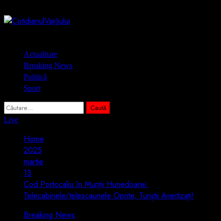
Skip
8 august 2026
to
content
Primary
Actualitate
Menu
Breaking News
Politică
Sport
Caută
după:
Live
Home
2025
martie
13
Cod Portocaliu în Munții Hunedoarei:
Telecabinele/telescaunele Oprite, Turiștii Avertizați!
Breaking News