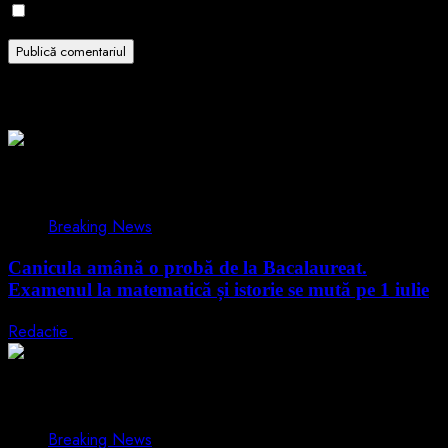
Notifică-mă prin email când sunt publicate articole noi.
Related Stories
1 min read
Breaking News
Canicula amână o probă de la Bacalaureat.
Examenul la matematică și istorie se mută pe 1 iulie
Redactie
29 iunie 2026
1 min read
Breaking News