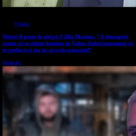
4 min read
Politică
Nistor îl pune la zid pe Călin Marian. “A descoperi
acum că se stinge lumina în Valea Jiului înseamnă să
te prefaci că nu tu ai scris scenariul”
Redactie
5 august 2026