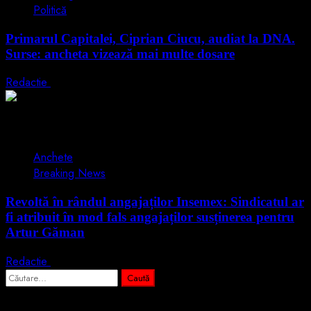
Politică
Primarul Capitalei, Ciprian Ciucu, audiat la DNA.
Surse: ancheta vizează mai multe dosare
Redactie
18 iunie 2026
2 min read
Anchete
Breaking News
Revoltă în rândul angajaților Insemex: Sindicatul ar
fi atribuit în mod fals angajaților susținerea pentru
Artur Găman
Redactie
15 iunie 2026
Caută
după:
Abonează-te prin email la cele mai