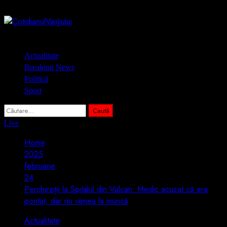
Skip
6 august 2026
to
content
Primary
Actualitate
Menu
Breaking News
Politică
Sport
Caută
după:
Live
Home
2025
februarie
24
Percheziții la Spitalul din Vulcan: Medic acuzat că era
pontat, dar nu venea la muncă
Actualitate