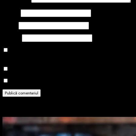
Comentariu
*
Nume
*
Email
*
Site web
Salvează-mi numele, emailul și site-ul web în acest navigator
pentru data viitoare când o să comentez.
Notifică-mă prin email când sunt publicate alte comentarii.
Notifică-mă prin email când sunt publicate articole noi.
Related Stories