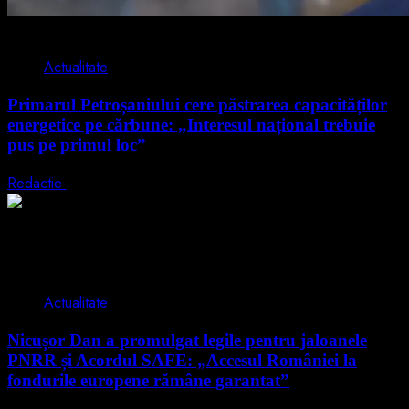
2 min read
Actualitate
Primarul Petroșaniului cere păstrarea capacităților
energetice pe cărbune: „Interesul național trebuie
pus pe primul loc”
Redactie
5 august 2026
2 min read
Actualitate
Nicușor Dan a promulgat legile pentru jaloanele
PNRR și Acordul SAFE: „Accesul României la
fondurile europene rămâne garantat”