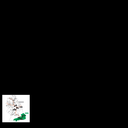
asemenea, este acuzat că a întocmit documente false pentru
ca anumite persoane să beneficieze de drepturi de pensie,
deși nu îndeplineau condițiile legale.
Conducerea spitalului a declarat că nu deține informații detaliate
despre dosar, dar a subliniat că este greu de crezut că un
medic ar putea fi pontat la muncă fără a fi prezent fizic la spital.
Directorul spitalului a menționat că au fost ridicate documente
de la Dispensarul TBC și că așteaptă rezultatele anchetei.
Sursă: Cronica Văii Jiului
About the Author