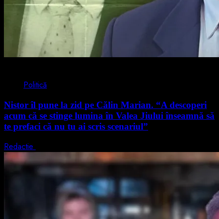
4 min read
Politică
Nistor îl pune la zid pe Călin Marian. “A descoperi
acum că se stinge lumina în Valea Jiului înseamnă să
te prefaci că nu tu ai scris scenariul”
Redactie
5 august 2026