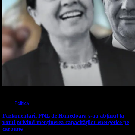
2 min read
Politică
Parlamentarii PNL de Hunedoara s-au abținut la
votul privind menținerea capacităților energetice pe
cărbune