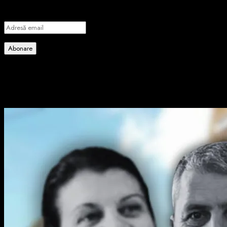
articole noi.
Adresă
email
Abonare
Alătură-te celorlalți 4 abonați.
Poate ai ratat