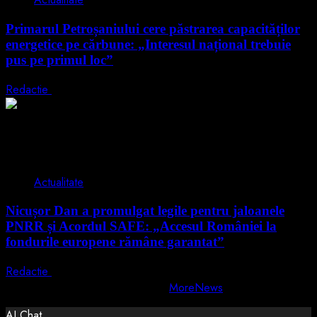
Primarul Petroșaniului cere păstrarea capacităților
energetice pe cărbune: „Interesul național trebuie
pus pe primul loc”
Redactie
5 august 2026
2 min read
Actualitate
Nicușor Dan a promulgat legile pentru jaloanele
PNRR și Acordul SAFE: „Accesul României la
fondurile europene rămâne garantat”
Redactie
4 august 2026
Copyright © All rights reserved.
|
MoreNews
by AF themes.
AI Chat