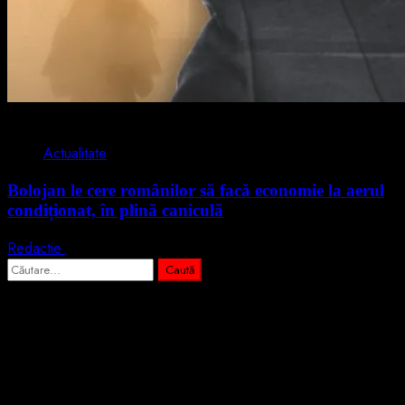
2 min read
Actualitate
Bolojan le cere românilor să facă economie la aerul
condiționat, în plină caniculă
Redactie
3 august 2026
Caută
după:
Abonează-te prin email la cele mai
importante știri
Introdu adresa de email pentru a te abona la portalul nostru de
informare și vei primi notificări prin email când vor fi publicate