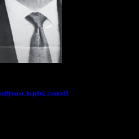
ndiționat, în plină caniculă
nte știri