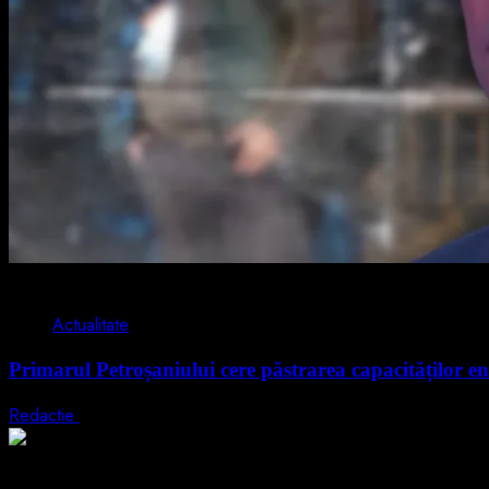
2 min read
Actualitate
Primarul Petroșaniului cere păstrarea capacităților en
Redactie
5 august 2026
2 min read