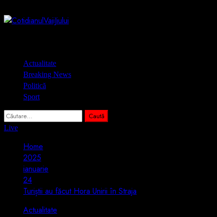
Skip
6 august 2026
to
content
Primary
Actualitate
Menu
Breaking News
Politică
Sport
Caută
după:
Live
Home
2025
ianuarie
24
Turiștii au făcut Hora Unirii în Straja
Actualitate