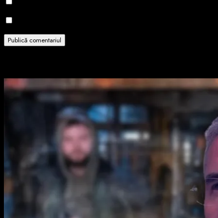
Notifică-mă prin email când sunt publicate alte comentarii.
Notifică-mă prin email când sunt publicate articole noi.
Related Stories