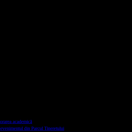
, un simbol al rezistenței în fața ocupației străine și al luptei pent
i ne amintește de sacrificiile celor care au luptat pentru unitatea ță
 al identității noastre naționale și ne unește pe toți într-un sentim
 transmiterea valorilor tradiționale românești, precum ospitalitatea
borarea academică
a evenimentul din Parcul Tineretului