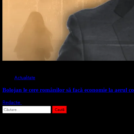
2 min read
Actualitate
Bolojan le cere românilor să facă economie la aerul co
Redactie
3 august 2026
Caută
după:
Abonează-te prin email la cele mai importa