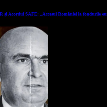
RR și Acordul SAFE: „Accesul României la fondurile e