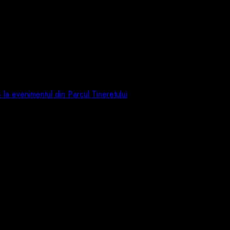
24 la evenimentul din Parcul Tineretului
naliștii de la Digi24 la evenimentul din Parc