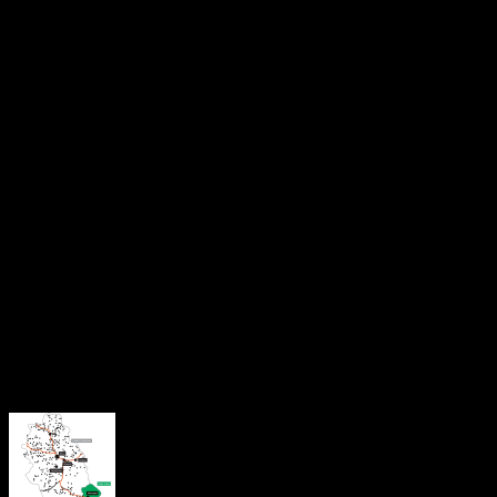
Conform Digi24, susținătorii lui Călin Georgescu care au fo
agresivi cu cu mai mulți jurnaliști.
Un jurnalist care relata live de la fața locului a fost întrerupt de
Știre în curs de actualizare.
About the Author