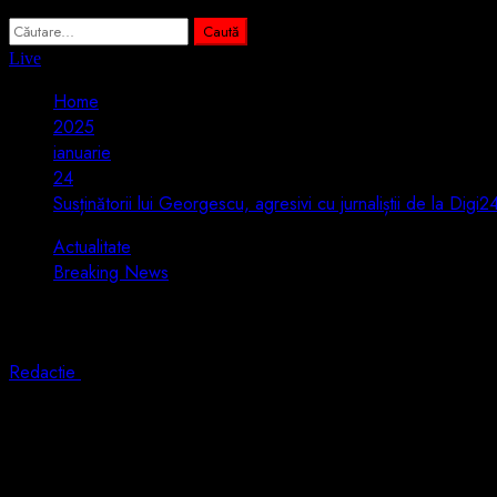
Caută
după:
Live
Home
2025
ianuarie
24
Susținătorii lui Georgescu, agresivi cu jurnaliștii de la Digi
Actualitate
Breaking News
Susținătorii lui Georgescu, agresivi cu jur
Redactie
24 ianuarie 2025
1 min read