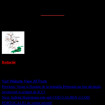
Sursă: https://snoop.ro/anaf-a-descoperit-ca-pnl-a-platit-o-
campanie-care-l-a-promovat-masiv-pe-calin-georgescu-pe-tiktok
/
About the Author
Redactie
Administrator
Visit Website
View All Posts
Post
Previous:
Vișan și Neagoe de la primăria Petroșani au fost declarați
navigation
nevinovați și achitați de ICCJ
Next:
Județul Hunedoara este sub COD GALBEN și COD
PORTOCALIU de vreme severă!