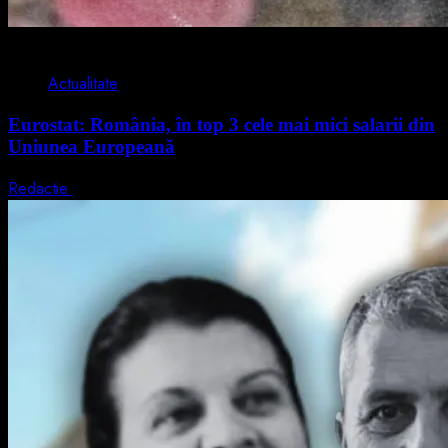
1 min read
Actualitate
Eurostat: România, în top 3 cele mai mici salarii din
Uniunea Europeană
Redactie
7 august 2026