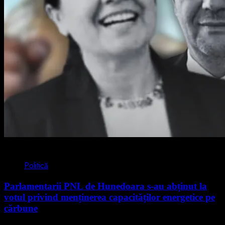
2 min read
Politică
Parlamentarii PNL de Hunedoara s-au abținut la
votul privind menținerea capacităților energetice pe
cărbune