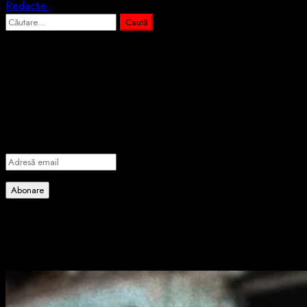
Redactie
15 iunie 2026
Caută
după:
Abonează-te prin email la cele mai
importante știri
Introdu adresa de email pentru a te abona la portalul nostru de
informare și vei primi notificări prin email când vor fi publicate
articole noi.
Adresă
email
Abonare
Alătură-te celorlalți 4 abonați.
Poate ai ratat