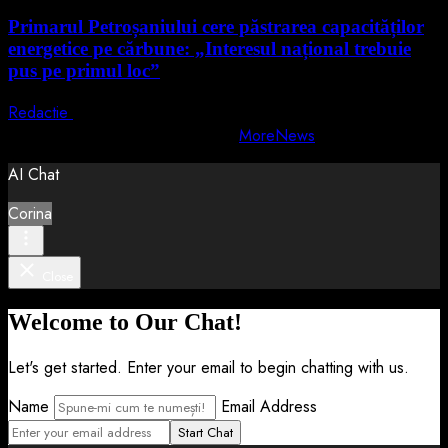
Primarul Petroșaniului cere păstrarea capacităților
energetice pe cărbune: „Interesul național trebuie
pus pe primul loc”
Redactie
5 august 2026
Copyright © All rights reserved.
|
MoreNews
by AF themes.
AI Chat
Corina
Close
Welcome to Our Chat!
Let's get started. Enter your email to begin chatting with us.
Name
Email Address
Start Chat