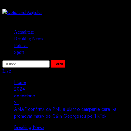
Skip
9 august 2026
to
content
Primary
Actualitate
Menu
Breaking News
Politică
Sport
Caută
după:
Live
Home
2024
decembrie
21
ANAF confirmă că PNL a plătit o campanie care l-a
promovat masiv pe Călin Georgescu pe TikTok
Breaking News