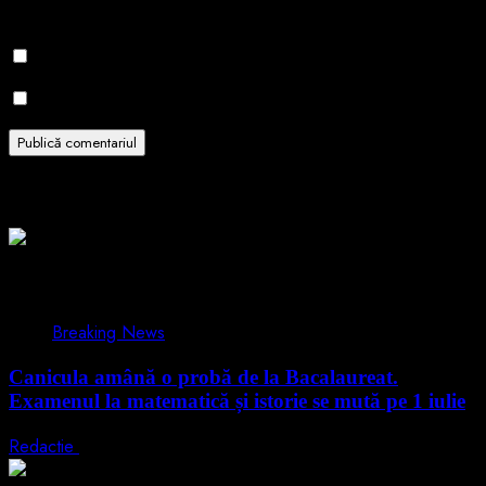
pentru data viitoare când o să comentez.
Notifică-mă prin email când sunt publicate alte comentarii.
Notifică-mă prin email când sunt publicate articole noi.
Related Stories
1 min read
Breaking News
Canicula amână o probă de la Bacalaureat.
Examenul la matematică și istorie se mută pe 1 iulie
Redactie
29 iunie 2026