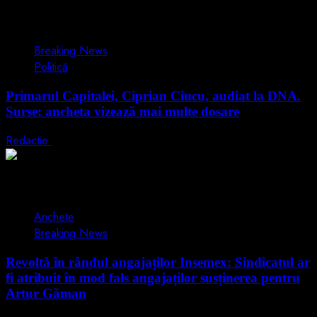
1 min read
Breaking News
Politică
Primarul Capitalei, Ciprian Ciucu, audiat la DNA.
Surse: ancheta vizează mai multe dosare
Redactie
18 iunie 2026
2 min read
Anchete
Breaking News
Revoltă în rândul angajaților Insemex: Sindicatul ar
fi atribuit în mod fals angajaților susținerea pentru
Artur Găman