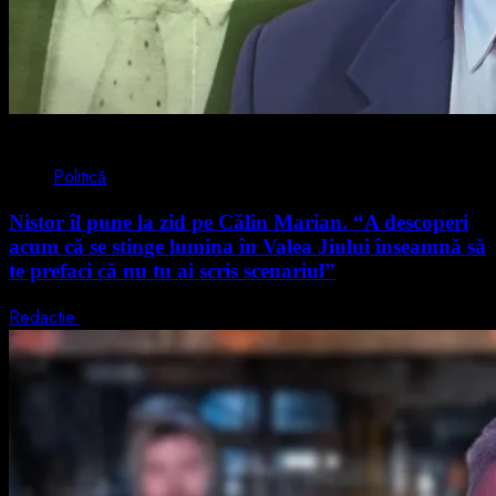
4 min read
Politică
Nistor îl pune la zid pe Călin Marian. “A descoperi
acum că se stinge lumina în Valea Jiului înseamnă să
te prefaci că nu tu ai scris scenariul”
Redactie
5 august 2026