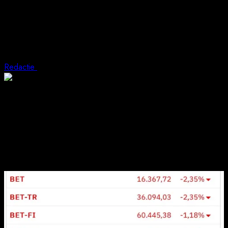
Bursa de Valori București scade abrupt
după ce Marcel Ciolacu a anunțat că PSD
se retrage de la guvernare
Redactie
19 decembrie 2024
1 min read
Toți indicii bursieri înregistrează scăderi, după anunțul lui Marcel
Ciolacu. Indicele BET înregistrează o depreciere de -2,35%.
Scăderea de azi vine după ce ieri Bursa de Valori București a
încheiat pe minus și ieri, după anunțul Fitch că a revizuit de la
“stabil” la “negativ” perspectiva economică a României.