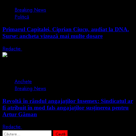
Breaking News
Politică
Primarul Capitalei, Ciprian Ciucu, audiat la DNA.
Surse: ancheta vizează mai multe dosare
Redactie
18 iunie 2026
2 min read
Anchete
Breaking News
Revoltă în rândul angajaților Insemex: Sindicatul ar
fi atribuit în mod fals angajaților susținerea pentru
Artur Găman
Redactie
15 iunie 2026
Caută