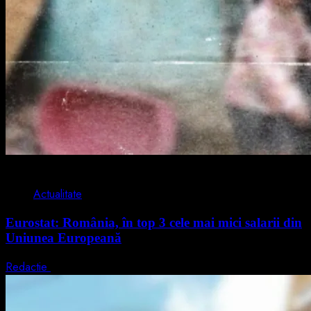
1 min read
Actualitate
Eurostat: România, în top 3 cele mai mici salarii din
Uniunea Europeană
Redactie
7 august 2026