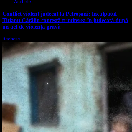
Anchete
Conflict violent judecat la Petroșani: Inculpatul
Titianu Cătălin contestă trimiterea în judecată după
un act de violență gravă
Redactie
9 august 2026