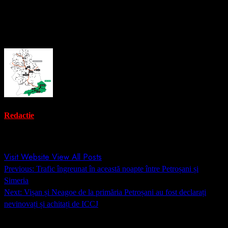
Sursă: Biziday
About the Author
Redactie
Administrator
Visit Website
View All Posts
Post
Previous:
Trafic îngreunat în această noapte între Petroșani și
navigation
Simeria
Next:
Vișan și Neagoe de la primăria Petroșani au fost declarați
nevinovați și achitați de ICCJ
Lasă un răspuns