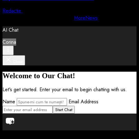
Redactie
5 august 2026
Copyright © All rights reserved.
|
MoreNews
by AF themes.
AI Chat
Corina
Close
Welcome to Our Chat!
Let's get started. Enter your email to begin chatting with us.
Name
Email Address
Start Chat