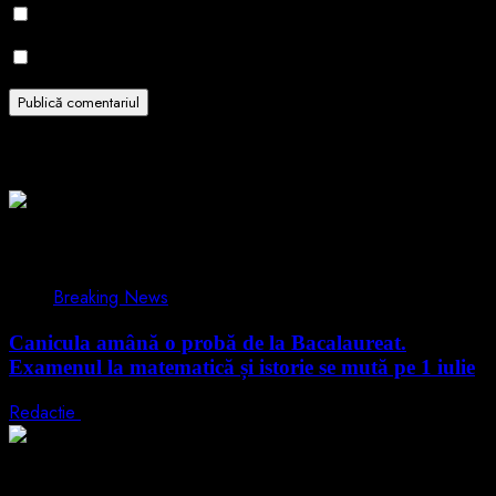
Notifică-mă prin email când sunt publicate alte comentarii.
Notifică-mă prin email când sunt publicate articole noi.
Related Stories
1 min read
Breaking News
Canicula amână o probă de la Bacalaureat.
Examenul la matematică și istorie se mută pe 1 iulie
Redactie
29 iunie 2026
1 min read