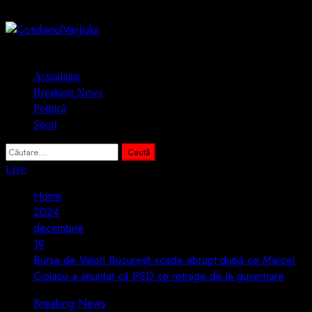
Skip
10 august 2026
to
content
Primary
Actualitate
Menu
Breaking News
Politică
Sport
Caută
după:
Live
Home
2024
decembrie
19
Bursa de Valori București scade abrupt după ce Marcel
Ciolacu a anunțat că PSD se retrage de la guvernare
Breaking News