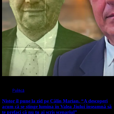
4 min read
Politică
Nistor îl pune la zid pe Călin Marian. “A descoperi
acum că se stinge lumina în Valea Jiului înseamnă să
te prefaci că nu tu ai scris scenariul”