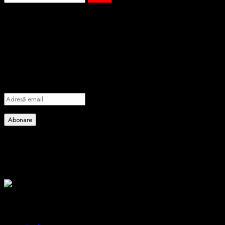
după:
Abonează-te prin email la cele mai
importante știri
Introdu adresa de email pentru a te abona la portalul nostru de
informare și vei primi notificări prin email când vor fi publicate
articole noi.
Adresă
email
Abonare
Alătură-te celorlalți 4 abonați.
Poate ai ratat
2 min read