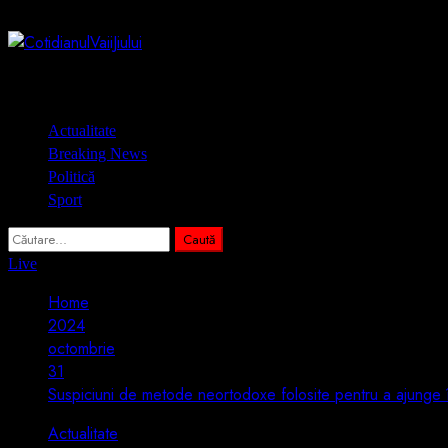
Skip
8 august 2026
to
content
Primary
Actualitate
Menu
Breaking News
Politică
Sport
Caută
după:
Live
Home
2024
octombrie
31
Suspiciuni de metode neortodoxe folosite pentru a ajunge 
Actualitate