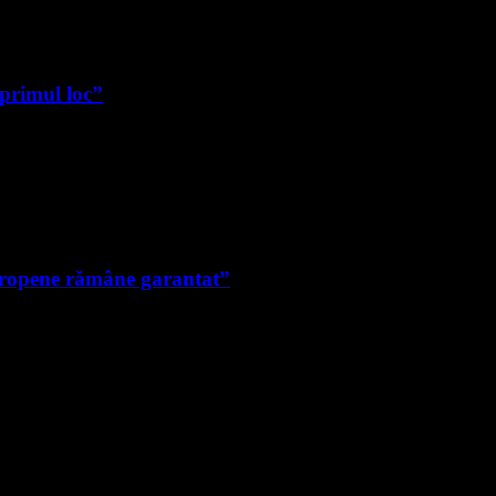
 primul loc”
uropene rămâne garantat”
e noi.