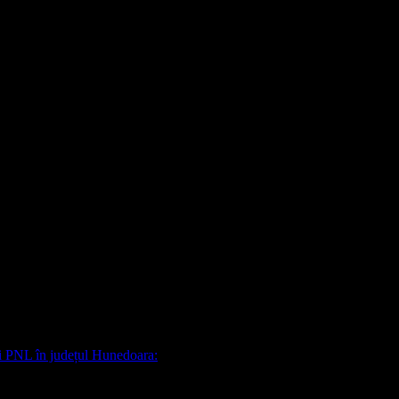
-iar-id68035.html
și PNL în județul Hunedoara: