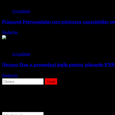
2 min read
Actualitate
Primarul Petroșaniului cere păstrarea capacităților en
Redactie
5 august 2026
2 min read
Actualitate
Nicușor Dan a promulgat legile pentru jaloanele PN
Redactie
4 august 2026
Caută
după:
Abonează-te prin email la cele mai importa
Introdu adresa de email pentru a te abona la portalul nostru de info
Adresă