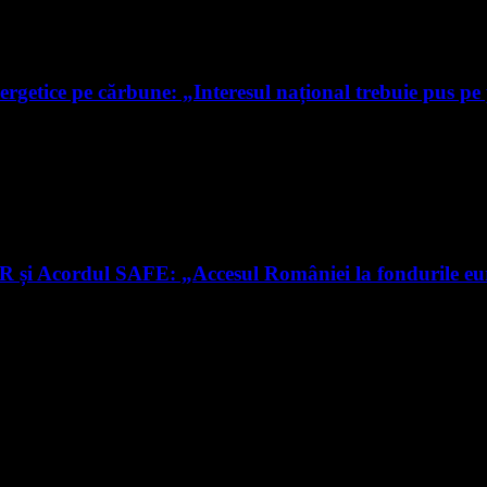
ergetice pe cărbune: „Interesul național trebuie pus pe
RR și Acordul SAFE: „Accesul României la fondurile e
nte știri
rmare și vei primi notificări prin email când vor fi publicate articol