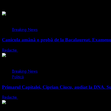
Related Stories
1 min read
Breaking News
Canicula amână o probă de la Bacalaureat. Examenul l
Redactie
29 iunie 2026
1 min read
Breaking News
Politică
Primarul Capitalei, Ciprian Ciucu, audiat la DNA. Su
Redactie
18 iunie 2026
2 min read