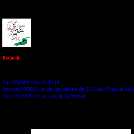
About the Author
Redactie
Administrator
Visit Website
View All Posts
Post
Previous:
VIDEO! Imagini apocaliptice din SUA unde Uraganul Helen
navigation
Next:
Peste 1000 de noi studenți la Petroșani
Lasă un răspuns
Adresa ta de email nu va fi publicată.
Câmpurile obligatorii sunt