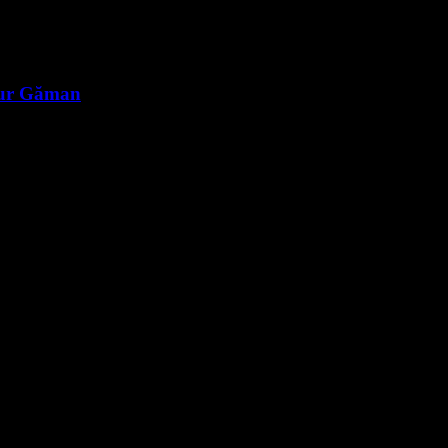
rtur Găman
e noi.