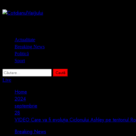
Skip
8 august 2026
to
content
Primary
Actualitate
Menu
Breaking News
Politică
Sport
Caută
după:
Live
Home
2024
septembrie
28
VIDEO Care va fi evoluția Ciclonului Ashley pe teritoriul R
Breaking News