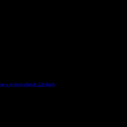
e a lovit cu vânt de 220 km/h
 marcate cu
*