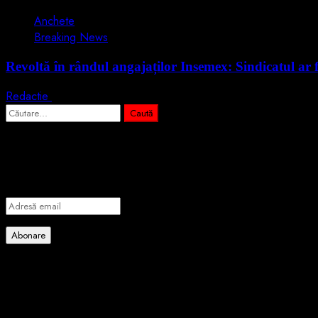
Anchete
Breaking News
Revoltă în rândul angajaților Insemex: Sindicatul ar 
Redactie
15 iunie 2026
Caută
după:
Abonează-te prin email la cele mai importa
Introdu adresa de email pentru a te abona la portalul nostru de info
Adresă
email
Abonare
Alătură-te celorlalți 4 abonați.
Poate ai ratat