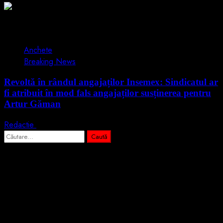
2 min read
Anchete
Breaking News
Revoltă în rândul angajaților Insemex: Sindicatul ar
fi atribuit în mod fals angajaților susținerea pentru
Artur Găman
Redactie
15 iunie 2026
Caută
după:
Abonează-te prin email la cele mai
importante știri
Introdu adresa de email pentru a te abona la portalul nostru de
informare și vei primi notificări prin email când vor fi publicate
articole noi.