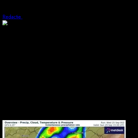
Ciclonul Ashley ajunge și în Valea Jiului
Redactie
27 septembrie 2024
1 min read
Potrivit directorului general al Administrației Naționale de
Meteorologie (ANM), precipitațiile vor începe în seara de
sâmbătă. Episodul se va încheia în noaptea de luni spre marți,
perioadă în care va ploua în toată țara. Fenomene extreme au
început însă să apară chiar de miercuri noaptea, în jumătatea
vestică a țării. ANM a emis coduri portocalii de ploi torențiale și
grindină, în mai multe județe, iar în Sălaj gheața a afectat mai
multe localități.
Conform preconizărilor meteorogilor, mai jos puteți vedea
mișcarea Ciclonului Ashley pe teritoriul României. Din imagine
se poate observa că fenomenele extreme vor lovi și Valea Jiului.