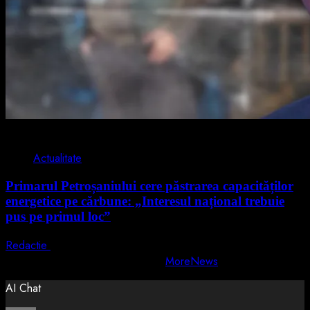
2 min read
Actualitate
Primarul Petroșaniului cere păstrarea capacităților
energetice pe cărbune: „Interesul național trebuie
pus pe primul loc”
Redactie
5 august 2026
Copyright © All rights reserved.
|
MoreNews
by AF themes.
AI Chat