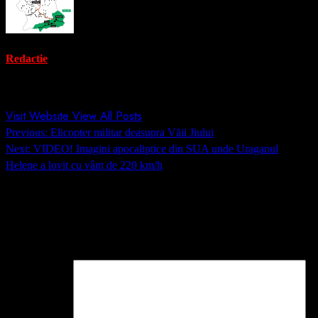
Redactie
Administrator
Visit Website
View All Posts
Post
Previous:
Elicopter militar deasupra Văii Jiului
navigation
Next:
VIDEO! Imagini apocaliptice din SUA unde Uraganul
Helene a lovit cu vânt de 220 km/h
Lasă un răspuns
Adresa ta de email nu va fi publicată.
Câmpurile obligatorii sunt
marcate cu
*