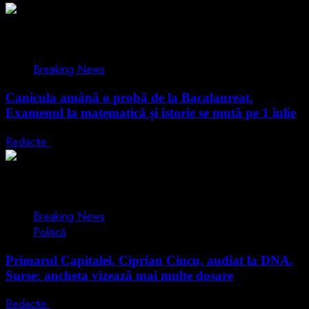
1 min read
Breaking News
Canicula amână o probă de la Bacalaureat.
Examenul la matematică și istorie se mută pe 1 iulie
Redactie
29 iunie 2026
1 min read
Breaking News
Politică
Primarul Capitalei, Ciprian Ciucu, audiat la DNA.
Surse: ancheta vizează mai multe dosare
Redactie
18 iunie 2026