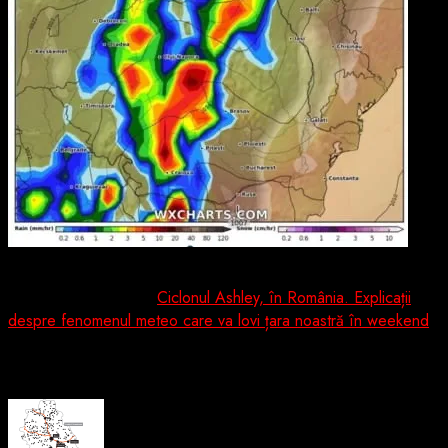
Citeşte întreaga ştire:
Ciclonul Ashley, în România. Explicații
despre fenomenul meteo care va lovi țara noastră în weekend
About the Author