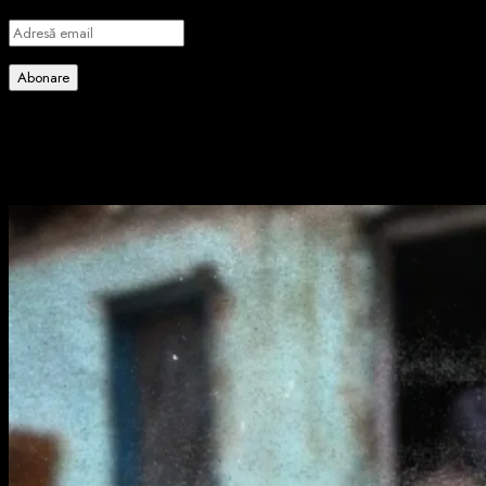
Adresă
email
Abonare
Alătură-te celorlalți 4 abonați.
Poate ai ratat