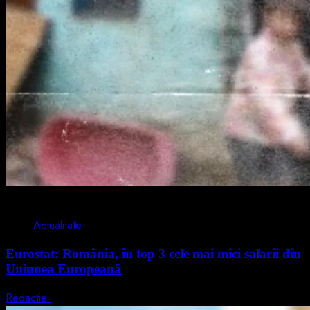
1 min read
Actualitate
Eurostat: România, în top 3 cele mai mici salarii din
Uniunea Europeană
Redactie
7 august 2026