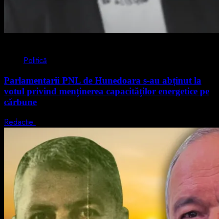
2 min read
Politică
Parlamentarii PNL de Hunedoara s-au abținut la
votul privind menținerea capacităților energetice pe
cărbune
Redactie
5 august 2026