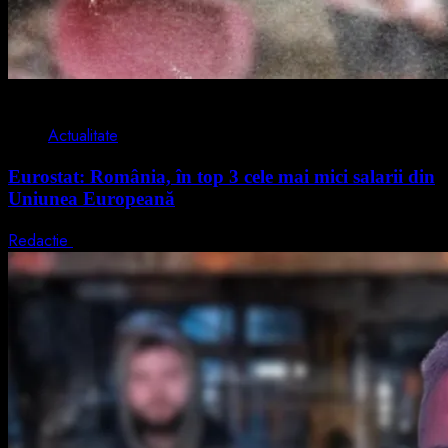
1 min read
Actualitate
Eurostat: România, în top 3 cele mai mici salarii din
Uniunea Europeană
Redactie
7 august 2026