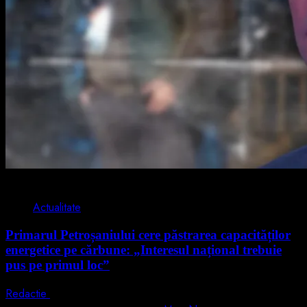
2 min read
Actualitate
Primarul Petroșaniului cere păstrarea capacităților
energetice pe cărbune: „Interesul național trebuie
pus pe primul loc”
Redactie
5 august 2026