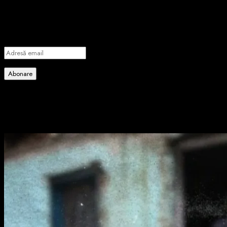
Introdu adresa de email pentru a te abona la portalul nostru de
informare și vei primi notificări prin email când vor fi publicate
articole noi.
Adresă
email
Abonare
Alătură-te celorlalți 4 abonați.
Poate ai ratat