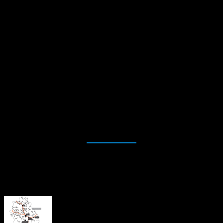
înregistrate 3.545.145 de cazuri de infectare cu SARS-CoV-2.
În ultima săptămână au fost efectuate 1.232 de teste RT-PCR și
16.989 de teste rapide antigenice, cu o rată de pozitivitate de
29,5%, în creștere cu 2,5%.
Până în prezent, la nivel național, au fost prelucrate
14.022.302 teste RT-PCR și 14.911.637 teste rapide
antigenice. Textul original a fost preluat de pe Ziare.com.
Cazurile de COVID-19 continuă să crească în România, cu un
număr de infectări raportate mai mare cu aproape 60% într-o
săptămână.
Sursa: Ziare.com
About the Author