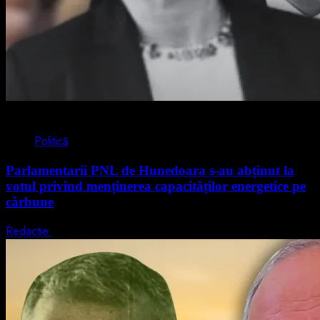
2 min read
Politică
Parlamentarii PNL de Hunedoara s-au abținut la
votul privind menținerea capacităților energetice pe
cărbune
Redactie
5 august 2026