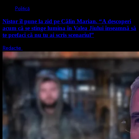
Politică
Nistor îl pune la zid pe Călin Marian. “A descoperi
acum că se stinge lumina în Valea Jiului înseamnă să
te prefaci că nu tu ai scris scenariul”
Redactie
5 august 2026