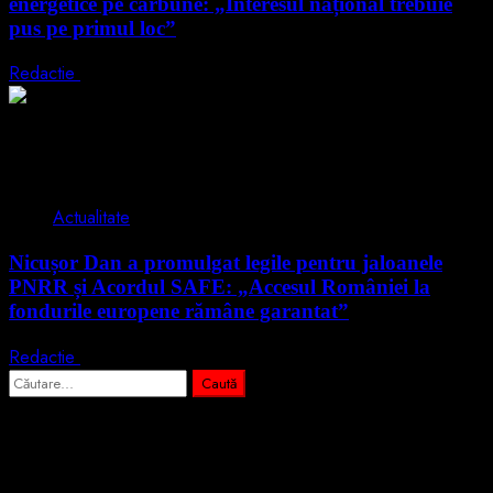
energetice pe cărbune: „Interesul național trebuie
pus pe primul loc”
Redactie
5 august 2026
2 min read
Actualitate
Nicușor Dan a promulgat legile pentru jaloanele
PNRR și Acordul SAFE: „Accesul României la
fondurile europene rămâne garantat”
Redactie
4 august 2026
Caută
după:
Abonează-te prin email la cele mai
importante știri