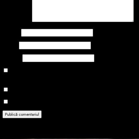
Comentariu
*
Nume
*
Email
*
Site web
Salvează-mi numele, emailul și site-ul web în acest navigator
pentru data viitoare când o să comentez.
Notifică-mă prin email când sunt publicate alte comentarii.
Notifică-mă prin email când sunt publicate articole noi.
Related Stories