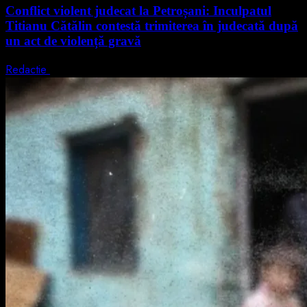
Conflict violent judecat la Petroșani: Inculpatul
Titianu Cătălin contestă trimiterea în judecată după
un act de violență gravă
Redactie
9 august 2026