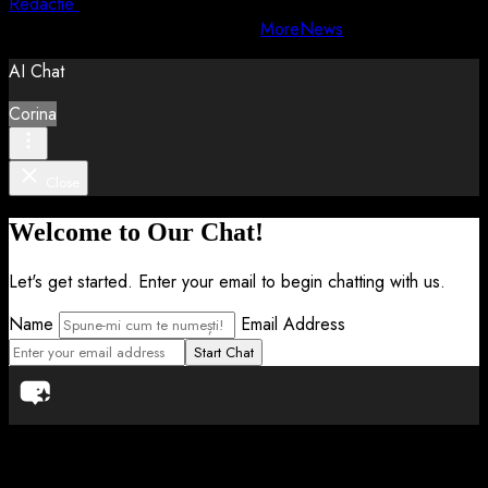
Redactie
5 august 2026
Copyright © All rights reserved.
|
MoreNews
by AF themes.
AI Chat
Corina
Close
Welcome to Our Chat!
Let's get started. Enter your email to begin chatting with us.
Name
Email Address
Start Chat