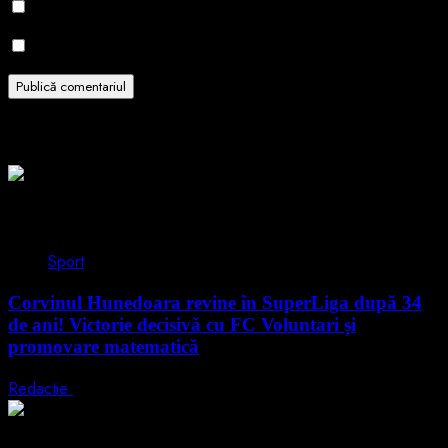
Notifică-mă prin email când sunt publicate alte comentarii.
Notifică-mă prin email când sunt publicate articole noi.
Related Stories
1 min read
Sport
Corvinul Hunedoara revine în SuperLiga după 34
de ani! Victorie decisivă cu FC Voluntari și
promovare matematică
Redactie
6 mai 2026