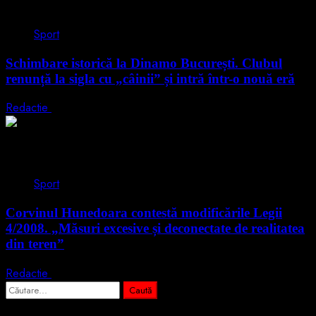
2 min read
Sport
Schimbare istorică la Dinamo București. Clubul
renunță la sigla cu „câinii” și intră într-o nouă eră
Redactie
5 mai 2026
2 min read
Sport
Corvinul Hunedoara contestă modificările Legii
4/2008. „Măsuri excesive și deconectate de realitatea
din teren”
Redactie
6 aprilie 2026
Caută
după: