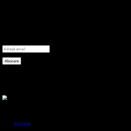
Abonează-te prin email la cele mai
importante știri
Introdu adresa de email pentru a te abona la portalul nostru de
informare și vei primi notificări prin email când vor fi publicate
articole noi.
Adresă
email
Abonare
Alătură-te celorlalți 4 abonați.
Poate ai ratat
2 min read
Anchete