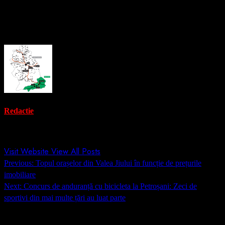
Surse: liga2.prosport.ro
About the Author
Redactie
Administrator
Visit Website
View All Posts
Post
Previous:
Topul orașelor din Valea Jiului în funcție de prețurile
navigation
imobiliare
Next:
Concurs de anduranță cu bicicleta la Petroșani: Zeci de
sportivi din mai multe țări au luat parte
Lasă un răspuns