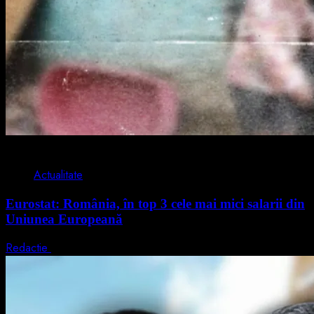
1 min read
Actualitate
Eurostat: România, în top 3 cele mai mici salarii din
Uniunea Europeană
Redactie
7 august 2026