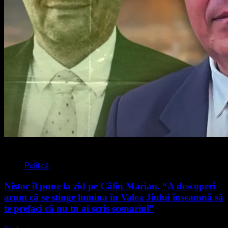
4 min read
Politică
Nistor îl pune la zid pe Călin Marian. “A descoperi
acum că se stinge lumina în Valea Jiului înseamnă să
te prefaci că nu tu ai scris scenariul”